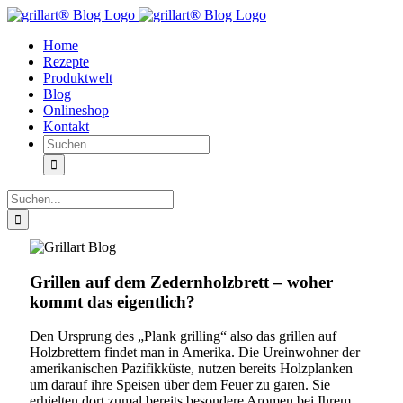
Zum
Facebook
Instagram
YouTube
Inhalt
Home
springen
Rezepte
Produktwelt
Blog
Onlineshop
Kontakt
Suche
nach:
Suche
nach:
Grillen auf dem Zedernholzbrett – woher
kommt das eigentlich?
Den Ursprung des „Plank grilling“ also das grillen auf
Holzbrettern findet man in Amerika. Die Ureinwohner der
amerikanischen Pazifikküste, nutzen bereits Holzplanken
um darauf ihre Speisen über dem Feuer zu garen. Sie
erhielten dort zumal bereits besondere Aromen bei Ihrem