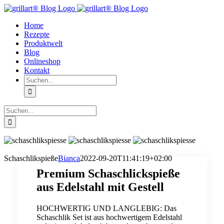
Zum
Facebook
Instagram
YouTube
Inhalt
Home
springen
Rezepte
Produktwelt
Blog
Onlineshop
Kontakt
Suche
nach:
Suche
nach:
Schaschlikspieße
Bianca
2022-09-20T11:41:19+02:00
Premium Schaschlickspieße
aus Edelstahl mit Gestell
HOCHWERTIG UND LANGLEBIG: Das
Schaschlik Set ist aus hochwertigem Edelstahl